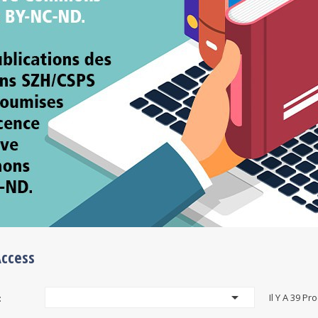
 publications aux éditions SZH/CSPS sont soumises à
licence Creative Commons BY-NC-ND.
ccess

Il Y A 39 Pr
: