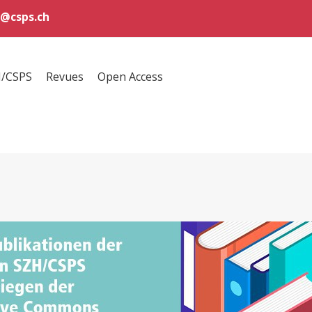
@csps.ch
H/CSPS
Revues
Open Access