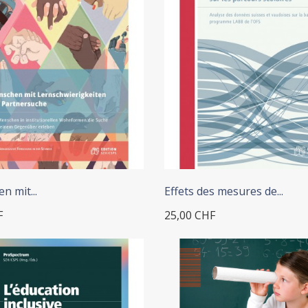
+ ADD TO CART
n mit...
Effets des mesures de...
F
25,00 CHF