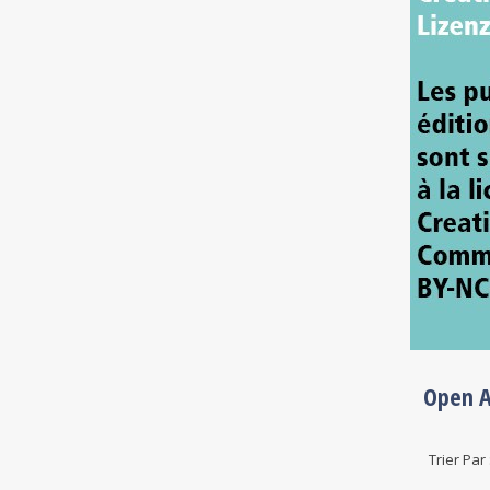
Les
la 
Open A
Trier Par 