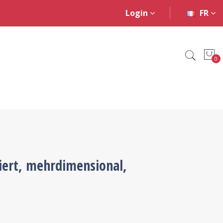
Login
FR
0
iert, mehrdimensional,