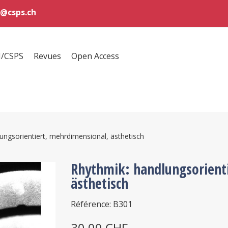
@csps.ch
H/CSPS
Revues
Open Access
ungsorientiert, mehrdimensional, ästhetisch
Rhythmik: handlungsorient
ästhetisch
Référence: B301
30,00 CHF