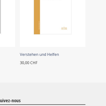
+ ADD TO CART
+
Verstehen und Helfen
Differen
30,00 CHF
35,00 CH
uivez-nous