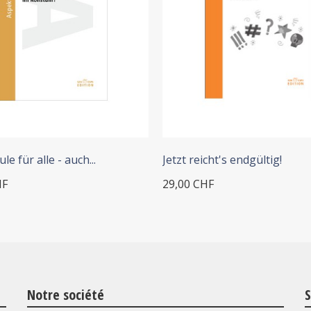
 ADD TO CART
+ ADD TO CART
le für alle - auch...
Jetzt reicht's endgültig!
HF
29,00 CHF
Notre société
S