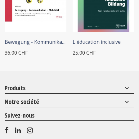
+ ADD TO CART
+ ADD TO CART
Bewegung - Kommunikation -...
L'éducation inclusive
36,00 CHF
25,00 CHF
Produits
keyboard_arrow_down
Notre société
keyboard_arrow_down
Suivez-nous