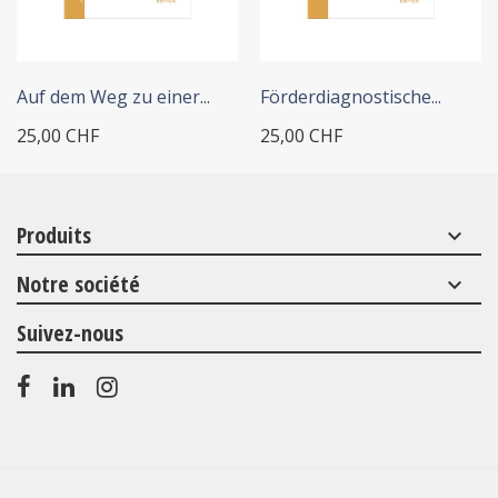
+ ADD TO CART
+ ADD TO CART
Auf dem Weg zu einer...
Förderdiagnostische...
25,00 CHF
25,00 CHF
Produits
keyboard_arrow_down
Notre société
keyboard_arrow_down
Suivez-nous