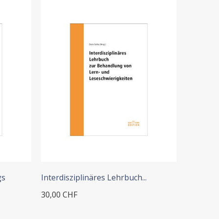
+ ADD TO CART
+
gs
Interdisziplinäres Lehrbuch...
ADS lern
30,00 CHF
30,00 CH