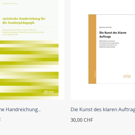
+ ADD TO CART
che Handreichung...
Die Kunst des klaren Auftra
F
30,00 CHF