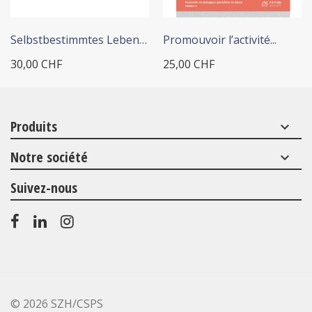
+ ADD TO CART
+ ADD TO CART
Selbstbestimmtes Leben von...
Promouvoir l’activité...
30,00 CHF
25,00 CHF
Produits
keyboard_arrow_down
Notre société
keyboard_arrow_down
Suivez-nous
©
2026 SZH/CSPS