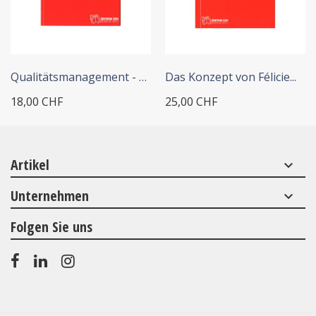
+ IN DEN WARENKORB
+ IN DEN WARENKORB
Qualitätsmanagement - vom...
Das Konzept von Félicie...
18,00 CHF
25,00 CHF
Artikel
keyboard_arrow_down
Unternehmen
keyboard_arrow_down
Folgen Sie uns