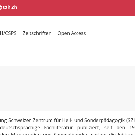
szh.ch
ZH/CSPS
Zeitschriften
Open Access
ftung Schweizer Zentrum für Heil- und Sonderpädagogik (SZ
utschsprachige Fachliteratur publiziert, seit den 19
 den Monografien und Sammelbänden verlegt die Edition S