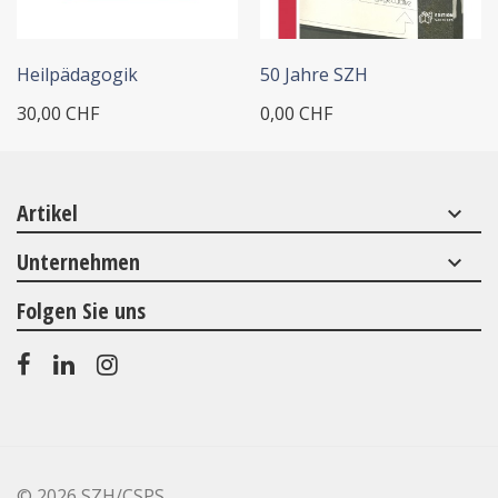
+ IN DEN WARENKORB
Heilpädagogik
50 Jahre SZH
30,00 CHF
0,00 CHF
Artikel
keyboard_arrow_down
Unternehmen
keyboard_arrow_down
Folgen Sie uns
©
2026 SZH/CSPS