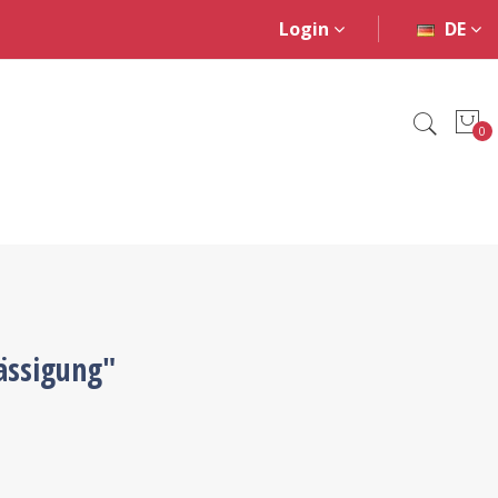
Login
DE
0
ässigung"