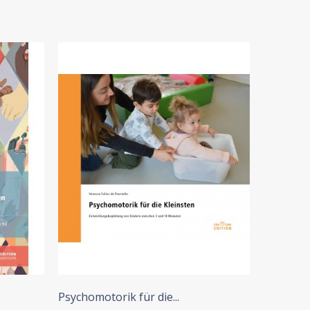
+ IN DEN WARENKORB
+
Psychomotorik für die...
"... und b