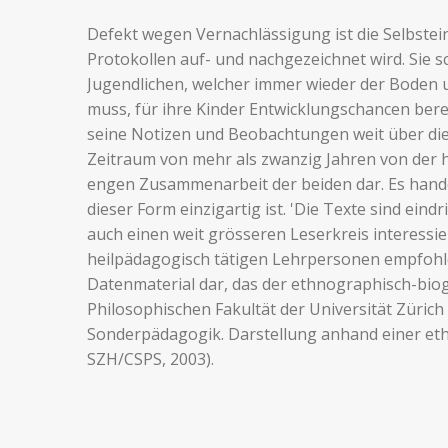
Defekt wegen Vernachlässigung ist die Selbstei
Protokollen auf- und nachgezeichnet wird. Sie s
Jugendlichen, welcher immer wieder der Boden 
muss, für ihre Kinder Entwicklungschancen berei
seine Notizen und Beobachtungen weit über die
Zeitraum von mehr als zwanzig Jahren von der 
engen Zusammenarbeit der beiden dar. Es handel
dieser Form einzigartig ist. 'Die Texte sind eind
auch einen weit grösseren Leserkreis interessi
heilpädagogisch tätigen Lehrpersonen empfohlen
Datenmaterial dar, das der ethnographisch-biog
Philosophischen Fakultät der Universität Züric
Sonderpädagogik. Darstellung anhand einer eth
SZH/CSPS, 2003).