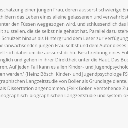
nschätzung einer jungen Frau, deren äusserst schwierige E
childern das Leben eines alleine gelassenen und verwahrlos
unter den Füssen weggezogen wird, und schlussendlich das 
t zu stellen, die sie selbst nie gehabt hat. Parallel dazu s
 Schulzeit hinaus als Hintergrund dem Leser zur Verfügun
heranwachsenden jungen Frau selbst und dem Autor dieses B
t sich dabei um die äusserst dichte Beschreibung eines En
ringlich und gehen in ihrer Direktheit unter die Haut. Das B
eren. Auf jeden Fall kann es allen Kinder- und Jugendpsycho
 werden.' (Heinz Bösch, Kinder- und Jugendpsychologe FSP).
raphischen Langzeitstudie von Boller als Grundlage diente
h als Dissertation angenommen. (Felix Boller: Verstehende Z
nographisch-biographischen Langzeitstudie und system-öko