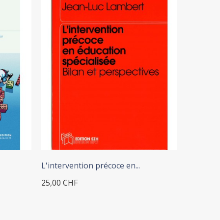
+ IN DEN WARENKORB
+
L'intervention précoce en...
Psychomot
25,00 CHF
36,00 CH