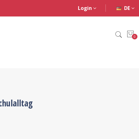
Login
DE
0
chulalltag