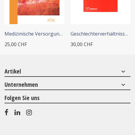
+ IN DEN WARENKORB
+ IN DEN WARENKORB
Medizinische Versorgung und...
Geschlechterverhältnisse in...
25,00 CHF
30,00 CHF
Artikel
keyboard_arrow_down
Unternehmen
keyboard_arrow_down
Folgen Sie uns