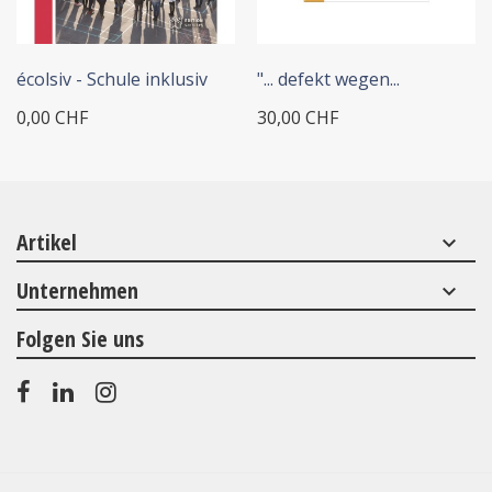
+ IN DEN WARENKORB
écolsiv - Schule inklusiv
"... defekt wegen...
0,00 CHF
30,00 CHF
Artikel
keyboard_arrow_down
Unternehmen
keyboard_arrow_down
Folgen Sie uns