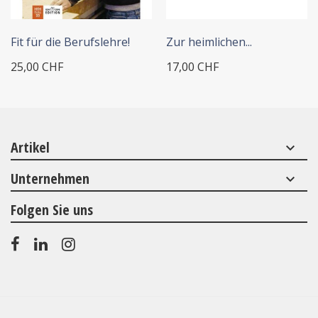
+ IN DEN WARENKORB
+ IN DEN WARENKORB
Fit für die Berufslehre!
Zur heimlichen...
25,00 CHF
17,00 CHF
Artikel
keyboard_arrow_down
Unternehmen
keyboard_arrow_down
Folgen Sie uns