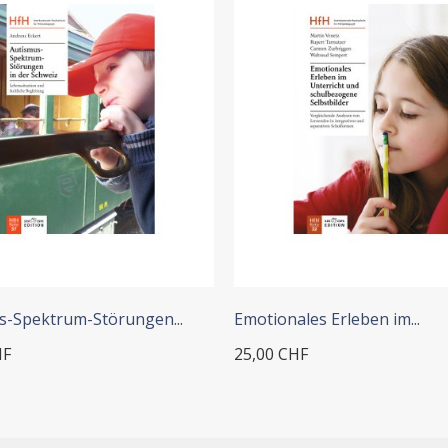
 ADD TO CART
+ ADD TO CART
s-Spektrum-Störungen...
Emotionales Erleben im...
HF
25,00 CHF