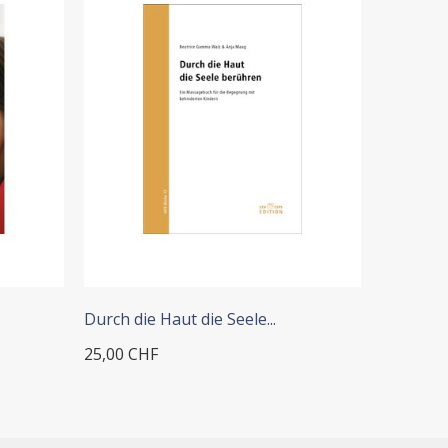
+ ADD TO CART
+
Durch die Haut die Seele...
Kollegial
25,00 CHF
25,00 CH