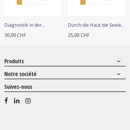
+ ADD TO CART
+ ADD TO CART
Diagnostik in der...
Durch die Haut die Seele...
30,00 CHF
25,00 CHF
Produits
keyboard_arrow_down
Notre société
keyboard_arrow_down
Suivez-nous