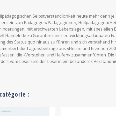
eilpädagogischen Selbstverständlichkeit heute mehr denn je 
mmensein von Pädagogen/Pädagoginnen, Heilpädagogen/He
inderungen, mit erschwerten Lebenslagen, mit speziellen 
ll Handelnde zu Garanten einer entwicklungsadäquaten Fö
ung des Status quo hinaus zu führen und sich verstehend hi
mentiert die Tagunsbeiträge aus «Heilen und Erziehen 2007
efassen, die «Verstehen und Helfen» zusammenführen. Die In
rdert vom Leser und der Leserin ein besonderes Verständnis, 
catégorie :