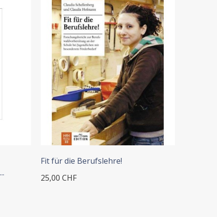
+ ADD TO CART
+
Fit für die Berufslehre!
Forschun
..
25,00 CHF
22,00 CH