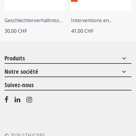
+ ADD TO CART
+ ADD TO CART
Geschlechterverhältnisse in...
Interventions en...
30,00 CHF
41,00 CHF
Produits
keyboard_arrow_down
Notre société
keyboard_arrow_down
Suivez-nous
©
2026 SZH/CSPS