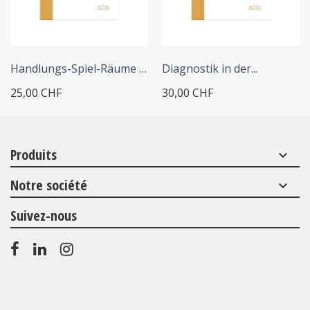
+ ADD TO CART
+ ADD TO CART
Handlungs-Spiel-Räume und...
Diagnostik in der...
25,00 CHF
30,00 CHF
Produits
keyboard_arrow_down
Notre société
keyboard_arrow_down
Suivez-nous