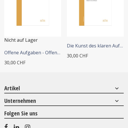
+ IN DEN WARENKORB
Nicht auf Lager
Die Kunst des klaren Auftrags
Offene Aufgaben - Offenheit...
30,00 CHF
30,00 CHF
Artikel
keyboard_arrow_down
Unternehmen
keyboard_arrow_down
Folgen Sie uns