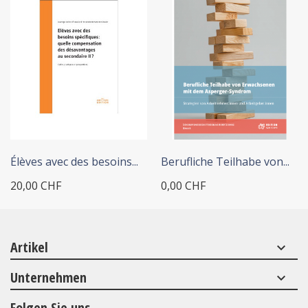
+ IN DEN WARENKORB
Élèves avec des besoins...
Berufliche Teilhabe von...
20,00 CHF
0,00 CHF
Artikel
keyboard_arrow_down
Unternehmen
keyboard_arrow_down
Folgen Sie uns