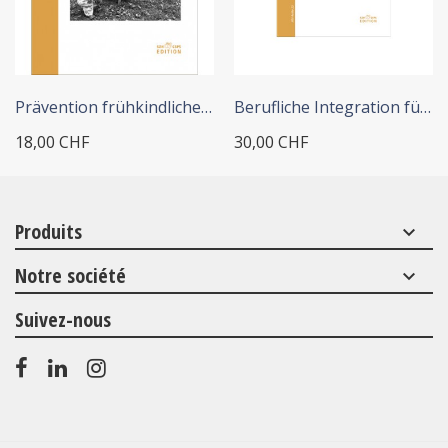
+ ADD TO CART
+ ADD TO CART
Prävention frühkindlicher...
Berufliche Integration für...
18,00 CHF
30,00 CHF
Produits
keyboard_arrow_down
Notre société
keyboard_arrow_down
Suivez-nous