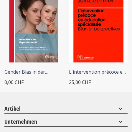
+ IN DEN WARENKORB
Gender Bias in der...
L'intervention précoce en...
0,00 CHF
25,00 CHF
Artikel
keyboard_arrow_down
Unternehmen
keyboard_arrow_down