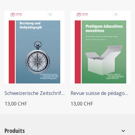
+ ADD TO CART
+ ADD TO CART
Schweizerische Zeitschrift...
Revue suisse de pédagogie...
13,00 CHF
13,00 CHF
Produits
keyboard_arrow_down