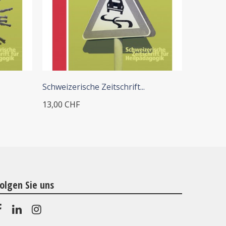
+ IN DEN WARENKORB
+
Schweizerische Zeitschrift...
Revue su
13,00 CHF
13,00 CH
olgen Sie uns