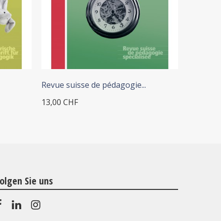
+ IN DEN WARENKORB
+
Revue suisse de pédagogie...
Schweizer
13,00 CHF
13,00 CH
olgen Sie uns