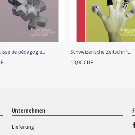
+ IN DEN WARENKORB
+ IN DEN WARENKORB
isse de pédagogie...
Schweizerische Zeitschrift...
HF
13,00 CHF
Unternehmen
F
Lieferung