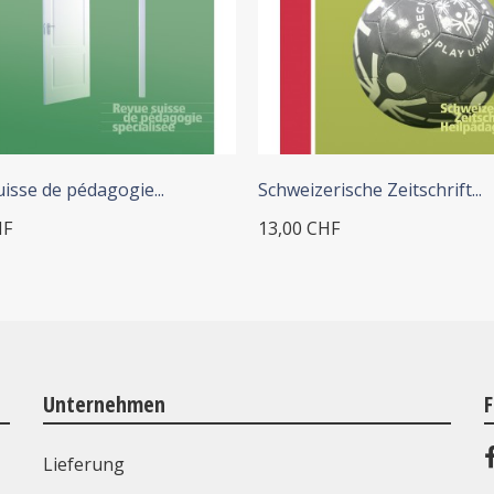
+ IN DEN WARENKORB
+ IN DEN WARENKORB
isse de pédagogie...
Schweizerische Zeitschrift...
HF
13,00 CHF
Unternehmen
F
Lieferung