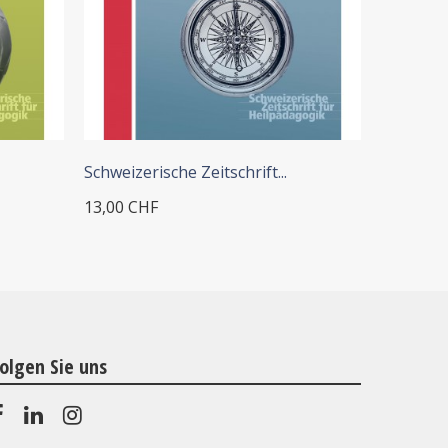
+ IN DEN WARENKORB
+
Schweizerische Zeitschrift...
Schweizer
13,00 CHF
13,00 CH
olgen Sie uns