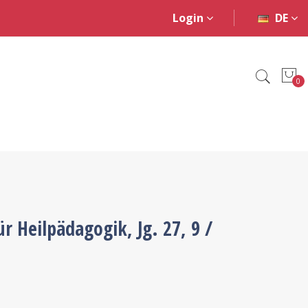
Login
DE
0
ür Heilpädagogik, Jg. 27, 9 /